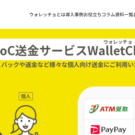
ウォレッチョとは
導入事例
お役立ちコラム
資料一覧
ウォレッチョ
toC送金サービス
WalletC
ュバックや返金など様々な
個人向け送金にご利用い