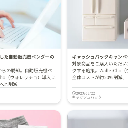
減した自動販売機ベンダーの
キャッシュバックキャンペ
対象商品をご購入いただいた
からの脱却。自動販売機ベ
クする施策。WalletC
Cho（ウォレッチョ）導入に
全体コストが約20%削減。
下へと削減。
2023/03/22
キャッシュバック