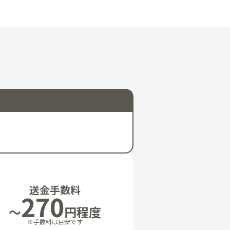
送金手数料
270
～
円程度
※手数料は目安です