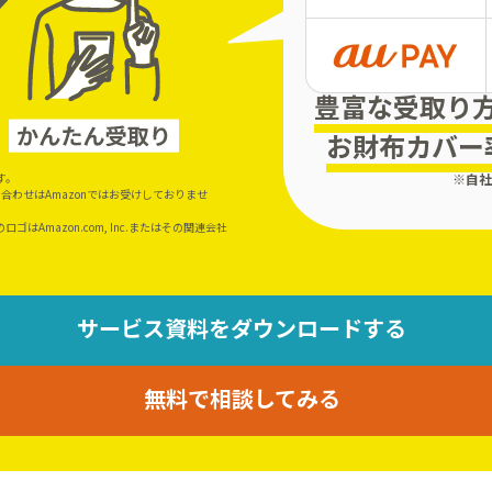
豊富な受取り
お財布カバー率
。
す。
※自社
い合わせはAmazonではお受けしておりませ
。
らのロゴはAmazon.com, Inc.またはその関連会社
サービス資料をダウンロードする
無料で相談してみる