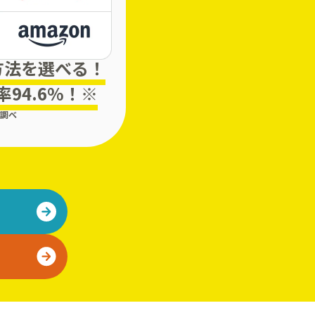
方法を選べる！
94.6%！※
調べ