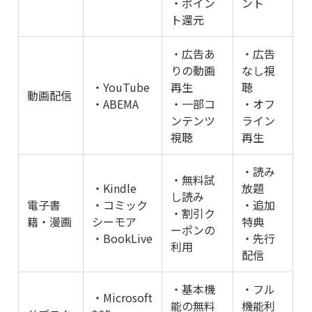
・ポイン
ント
ト還元
・広告あ
・広告
りの動画
なし視
・YouTube
再生
聴
動画配信
・ABEMA
・一部コ
・オフ
ンテンツ
ライン
視聴
再生
・読み
・無料試
・Kindle
放題
し読み
電子書
・コミック
・追加
・割引ク
籍・漫画
シーモア
特典
ーポンの
・BookLive
・先行
利用
配信
・基本機
・フル
・Microsoft
能の無料
機能利