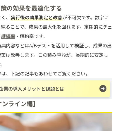
施策の効果を最適化する
なく、
実行後の効果測定と改善
が不可欠です。数字に
を練ることで、成果の最大化を図れます。定期的にチェ
・
継続率
・解約率です。
典内容などはA/Bテストを活用して検証し、成果の出
施策は改善します。この積み重ねが、長期的に安定し
す。
方は、下記の記事もあわせてご覧ください。
企業の導入メリットと課題とは
オンライン編】