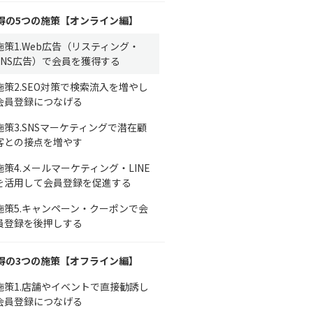
得の5つの施策【オンライン編】
施策1.Web広告（リスティング・
SNS広告）で会員を獲得する
施策2.SEO対策で検索流入を増やし
会員登録につなげる
施策3.SNSマーケティングで潜在顧
客との接点を増やす
施策4.メールマーケティング・LINE
を活用して会員登録を促進する
施策5.キャンペーン・クーポンで会
員登録を後押しする
得の3つの施策【オフライン編】
施策1.店舗やイベントで直接勧誘し
会員登録につなげる