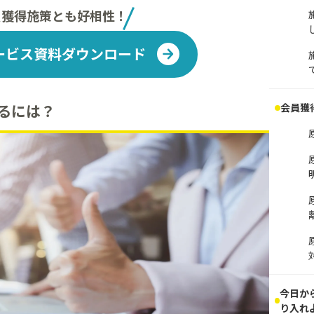
員獲得施策とも好相性！
ービス資料
ダウンロード
るには？
会員獲
今日か
り入れ