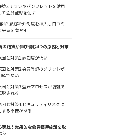
施策2.チラシやパンフレットを活用
して会員登録を促す
施策3.顧客紹介制度を導入し口コミ
で会員を増やす
得の施策が伸び悩む4つの原因と対策
原因と対策1.認知度が低い
原因と対策2.会員登録のメリットが
明確でない
原因と対策3.登録プロセスが複雑で
離脱される
原因と対策4.セキュリティリスクに
対する不安がある
ら実践！効果的な会員獲得施策を取
よう