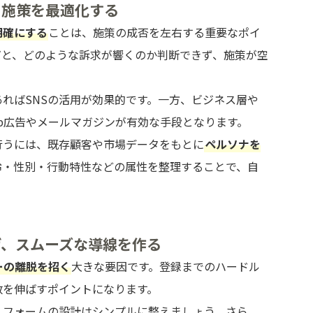
し施策を最適化する
明確にする
ことは、施策の成否を左右する重要なポイ
だと、どのような訴求が響くのか判断できず、施策が空
ればSNSの活用が効果的です。一方、ビジネス層や
b広告やメールマガジンが有効な手段となります。
行うには、既存顧客や市場データをもとに
ペルソナを
齢・性別・行動特性などの属性を整理することで、自
。
げ、スムーズな導線を作る
ーの離脱を招く
大きな要因です。登録までのハードル
数を伸ばすポイントになります。
、フォームの設計はシンプルに整えましょう。さら