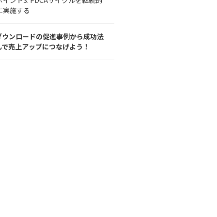
ポイント3. PDCAサイクルを継続的
に実施する
ダウンロードの促進事例から成功法
んで売上アップにつなげよう！