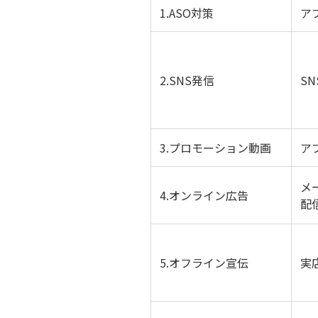
1.ASO対策
ア
2.SNS発信
S
3.プロモーション動画
ア
メ
4.オンライン広告
配
5.オフライン宣伝
実