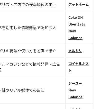
プリストア内での検索順位の向上
アット
ホーム
Coke ON
Uber Eat
s
NSを活用した情報発信で認知拡大
New
Balance
プリの特徴や使い方を動画で紹介
メルカリ
ールマガジンなどで情報発信・広告
ロイヤルホス
信
ト
ジーユー
店舗やリアル媒体での告知
New
Balance