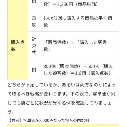
例
数）＝1,250円（商品単価）
意
1人が1回に購入する商品の平均個
味
数
計
購入点
「販売個数」÷「購入した顧客
算
数
数」
式
800個（販売個数）÷500人（購入
例
した顧客数）＝1.6個（購入点数）
どちらが不足しているか、あるいは両方なのかによっ
て取るべき戦略が変わります。下の表で、客単価が同
じでも店ごとに状況が異なる例を確認してみましょ
う。
【参考】客単価が2,000円だった場合の内訳例