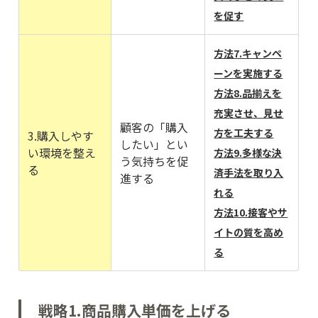
を促す
方法7.キャンペ
ーンを実施する
方法8.品揃えを
充実させ、見せ
顧客の「購入
方を工夫する
3.購入しやす
したい」とい
い環境を整え
方法9.多様な決
う気持ちを促
る
済手法を取り入
進する
れる
方法10.接客やサ
イトの質を高め
る
戦略1.商品購入単価を上げる