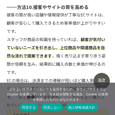
方法10.接客やサイトの質を高める
接客の質が高い店舗や情報提供が丁寧なECサイトは、
顧客が安心して購入できるため客単価が上がりやすい
です。
スタッフが商品の知識を持っていれば、
顧客が気付い
ていないニーズを引き出し、上位商品や関連商品を自
然な流れで提案できます
。強く売り込まず寄り添う姿
勢が信頼を生み、結果的に購入点数と単価が伸びるの
です。
目次
ECの場合は、決済までの導線が短いほど購入率が上が
り、レビュー表示・Q＆Aページの整備が判断を助けま
よりよいエクスペリエンスを提供するため、当ウェブサイトでは
Cookie を使用しています。引き続き閲覧する場合、Cookie の使用
す。「あと●●円で送料無料」「こちらもよく購入さ
を承諾したものとみなされます。
れています」といった提示も有効です。
同意する
同意しない
個人情報保護方針