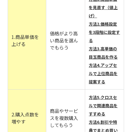
を見直す（値上
げ）
方法2.価格設定
を3段階に設定す
価格がより高
1.商品単価を
い商品を選ん
る
上げる
でもらう
方法3.高単価の
目玉商品を作る
方法4.アップセ
ルで上位商品を
提案する
方法5.クロスセ
ルで関連商品を
商品やサービ
2.購入点数を
すすめる
スを複数購入
増やす
方法6.割引や特
してもらう
典でまとめ買い