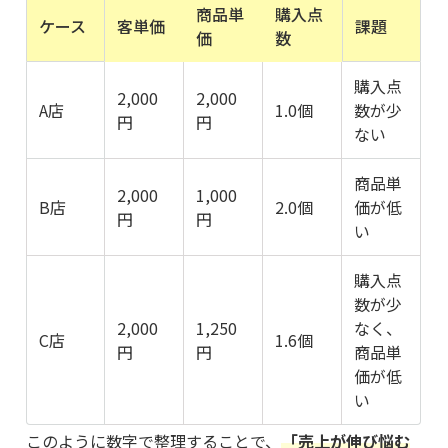
商品単
購入点
ケース
客単価
課題
価
数
購入点
2,000
2,000
A店
1.0個
数が少
円
円
ない
商品単
2,000
1,000
B店
2.0個
価が低
円
円
い
購入点
数が少
2,000
1,250
なく、
C店
1.6個
円
円
商品単
価が低
い
このように数字で整理することで、
「売上が伸び悩む