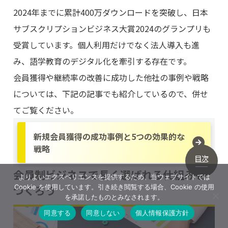
2024年までに累計400万ダウンロードを突破し、日本
サブスクリプションビジネス大賞2024のグランプリも
受賞しています。個人利用だけでなく法人導入も進
み、語学教育のデジタル化を牽引する存在です。
会員獲得や継続率の改善に成功した他社の事例や戦略
については、下記の記事でも紹介しているので、併せ
てご覧ください。
新規会員獲得の成功事例と5つの効果的な
戦略
目次
会員制ビジネスで長く選ばれる仕組みを
よりよいエクスペリエンスを提供するため、当ウェブサイトでは
つくろう
Cookie を使用しています。引き続き閲覧する場合、Cookie の使用
を承諾したものとみなされます。
同意する
同意しない
個人情報保護方針