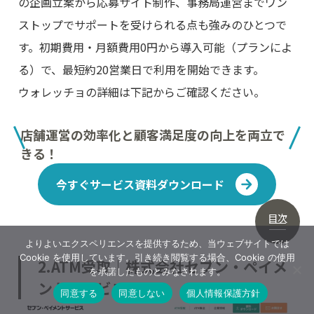
の企画立案から応募サイト制作、事務局運営までワン
ストップでサポートを受けられる点も強みのひとつで
す。初期費用・月額費用0円から導入可能（プランによ
る）で、最短約20営業日で利用を開始できます。
ウォレッチョの詳細は下記からご確認ください。
店舗運営の効率化と顧客満足度の向上を両立で
きる！
今すぐサービス資料ダウンロード
目次
よりよいエクスペリエンスを提供するため、当ウェブサイトでは
Cookie を使用しています。引き続き閲覧する場合、Cookie の使用
2.ATM受取｜株式会社セブン・ペイメ
を承諾したものとみなされます。
ントサービス
同意する
同意しない
個人情報保護方針