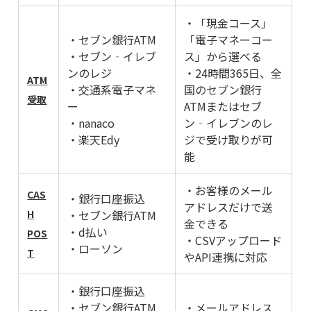
・「現金コース」
・セブン銀行ATM
「電子マネーコー
・セブン‐イレブ
ス」から選べる
ンのレジ
・24時間365日、全
ATM
・交通系電子マネ
国のセブン銀行
受取
ー
ATMまたはセブ
・nanaco
ン‐イレブンのレ
・楽天Edy
ジで受け取りが可
能
・お客様のメール
CAS
・銀行口座振込
アドレスだけで送
H
・セブン銀行ATM
金できる
・d払い
POS
・CSVアップロード
・ローソン
T
やAPI連携に対応
・銀行口座振込
・セブン銀行ATM
・メールアドレス