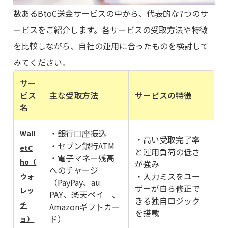
数あるBtoC送金サービスの中から、代表的な7つのサ
ービスをご紹介します。各サービスの受取方法や特徴
を比較しながら、自社の運用に合ったものを検討して
みてください。
サー
ビス
主な受取方法
サービスの特徴
名
・銀行口座振込
Wall
・高い受取完了率
・セブン銀行ATM
etC
と運用負荷の低さ
・電子マネー残高
ho（
が強み
へのチャージ
・入力ミスをユー
ウォ
（PayPay、au
ザーが自ら修正で
レッ
PAY、楽天ペイ 、
きる独自ロジック
チ
Amazonギフトカー
を搭載
ド）
ョ）