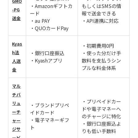
GMO
・Amazonギフトカ
もしくはSMSの情
-PG
ード
報で送金できる
送金
・au PAY
・API連携に対応
・QUOカードPay
Kyas
・初期費用0円
h法
・銀行口座振込
・使った分だけ手
・Kyashアプリ
数料を支払うシン
人送
プルな料金体系
金
マル
チバ
・プリペイドカー
リュ
・ブランドプリペ
ドや電子マネーへ
ーチ
イドカード
のチャージに特化
・電子マネーギフ
ャー
・銀行口座振込よ
ト
ジサ
りも低い手数料
ービ