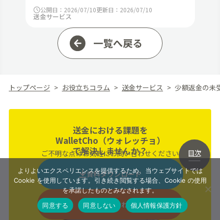
公開日：2026/07/10
更新日：2026/07/10
送金サービス
一覧へ戻る
トップページ
お役立ちコラム
送金サービス
少額返金の未
送金における課題を
WalletCho（ウォレッチョ）
で解決しませんか？
目次
ご不明な点はお気軽にお問い合わせください
よりよいエクスペリエンスを提供するため、当ウェブサイトでは
資料ダウンロード
Cookie を使用しています。引き続き閲覧する場合、Cookie の使用
を承諾したものとみなされます。
お問い合わせ
同意する
同意しない
個人情報保護方針